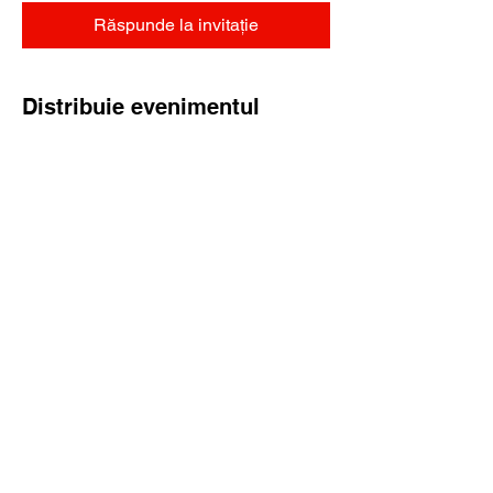
Răspunde la invitație
Distribuie evenimentul
Abo-Formular
Absenden
bettercallingo@gmail.com